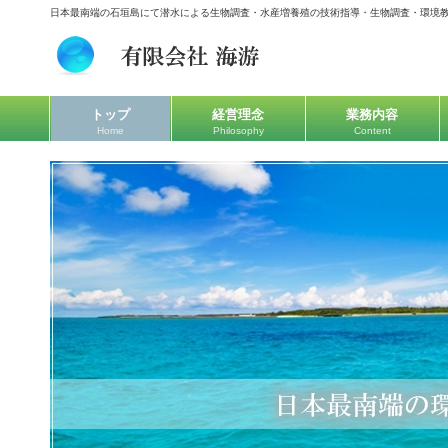
日本最南端の石垣島にて潜水による生物調査・水産増養殖の技術指導・生物調査・環境
トップ
経営理念
業務内容
Home
Philosophy
Content